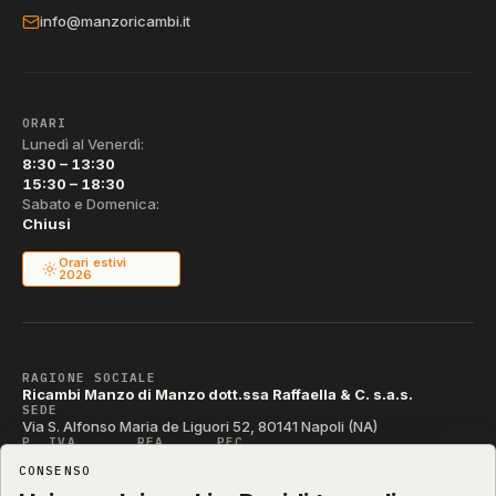
info@manzoricambi.it
ORARI
Lunedì al Venerdì:
8:30 – 13:30
15:30 – 18:30
Sabato e Domenica:
Chiusi
Orari estivi
2026
RAGIONE SOCIALE
Ricambi Manzo di Manzo dott.ssa Raffaella & C. s.a.s.
SEDE
Via S. Alfonso Maria de Liguori 52, 80141 Napoli (NA)
P. IVA
REA
PEC
IT04790290631
NA-395472
manzo@pec.manzoricambi.it
CONSENSO
CODICE SDI
T04ZHR3