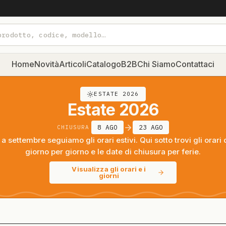
Home
Novità
Articoli
Catalogo
B2B
Chi Siamo
Contattaci
ESTATE 2026
Estate 2026
8 AGO
23 AGO
CHIUSURA
a settembre seguiamo gli orari estivi. Qui sotto trovi gli orari 
giorno per giorno e le date di chiusura per ferie.
Visualizza gli orari e i
giorni