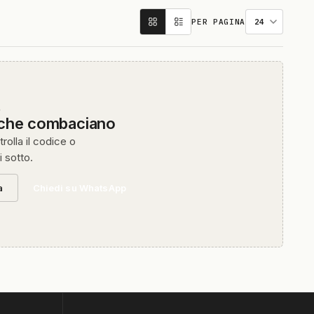
PER PAGINA
O
 che combaciano
rolla il codice o
i sotto.
a
Chiedi su WhatsApp