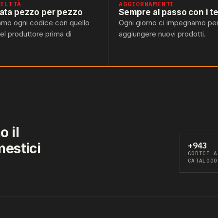
BILITÀ
AGGIORNAMENTI
lata pezzo per pezzo
Sempre al passo con i t
amo ogni codice con quello
Ogni giorno ci impegnamo pe
del produttore prima di
aggiungere nuovi prodotti.
 il
mestici
+943
CODICI A
CATALOGO