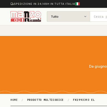
SPEDIZIONE IN 24/48H IN TUTTA ITALIA
Tutto
Da giugno 
HOME
/
PRODOTTO MULTICODICE
/
FK1993393 EL
FK1993393 EL