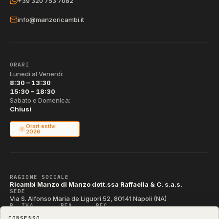
+39 320 753 7082
info@manzoricambi.it
ORARI
Lunedì al Venerdì:
8:30 – 13:30
15:30 – 18:30
Sabato e Domenica:
Chiusi
Orari estivi
2026
RAGIONE SOCIALE
Ricambi Manzo di Manzo dott.ssa Raffaella & C. s.a.s.
SEDE
Via S. Alfonso Maria de Liguori 52, 80141 Napoli (NA)
P. IVA
REA
PEC
IT04790290631
NA-395472
manzo@pec.manzoricambi.it
CONSENSO