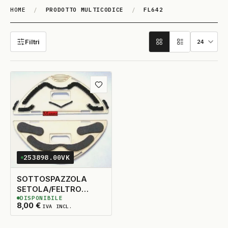
HOME
/
PRODOTTO MULTICODICE
/
FL642
FL642
Filtri
Aggiungi ai preferiti
253898.00VK
SOTTOSPAZZOLA
SETOLA/FELTRO
DISPONIBILE
VK130/VK131
2
DISPONIBILI
8,00
€
IVA INCL.
ADATTABILE