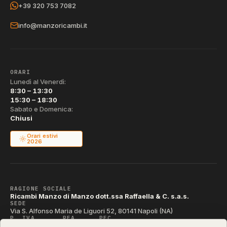
+39 320 753 7082
info@manzoricambi.it
ORARI
Lunedì al Venerdì:
8:30 – 13:30
15:30 – 18:30
Sabato e Domenica:
Chiusi
Orari estivi
2026
RAGIONE SOCIALE
Ricambi Manzo di Manzo dott.ssa Raffaella & C. s.a.s.
SEDE
Via S. Alfonso Maria de Liguori 52, 80141 Napoli (NA)
P. IVA
REA
PEC
IT04790290631
NA-395472
manzo@pec.manzoricambi.it