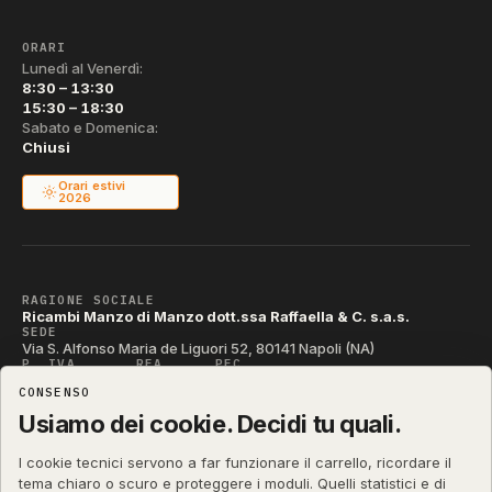
ORARI
Lunedì al Venerdì:
8:30 – 13:30
15:30 – 18:30
Sabato e Domenica:
Chiusi
Orari estivi
2026
RAGIONE SOCIALE
Ricambi Manzo di Manzo dott.ssa Raffaella & C. s.a.s.
SEDE
Via S. Alfonso Maria de Liguori 52, 80141 Napoli (NA)
P. IVA
REA
PEC
IT04790290631
NA-395472
manzo@pec.manzoricambi.it
CONSENSO
CODICE SDI
T04ZHR3
Usiamo dei cookie. Decidi tu quali.
I cookie tecnici servono a far funzionare il carrello, ricordare il
tema chiaro o scuro e proteggere i moduli. Quelli statistici e di