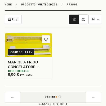
HOME
/
PRODOTTO MULTICODICE
/
FR3809
FR3809
Filtri
Aggiungi ai preferiti
508100.11AV
MANIGLIA FRIGO
CONGELATORE
DISPONIBILE
UNIVERSALE CM28
2
DISPONIBILI
8,00
€
IVA INCL.
←
→
PAGINA
1
/
1
RICAMBI 1–1 DI 1