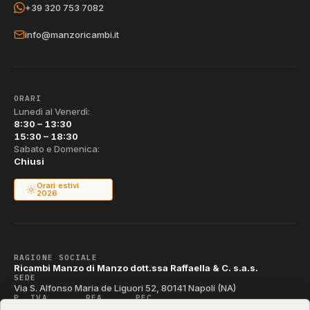
+39 320 753 7082
info@manzoricambi.it
ORARI
Lunedì al Venerdì:
8:30 – 13:30
15:30 – 18:30
Sabato e Domenica:
Chiusi
Orari estivi
2026
RAGIONE SOCIALE
Ricambi Manzo di Manzo dott.ssa Raffaella & C. s.a.s.
SEDE
Via S. Alfonso Maria de Liguori 52, 80141 Napoli (NA)
P. IVA
REA
PEC
IT04790290631
NA-395472
manzo@pec.manzoricambi.it