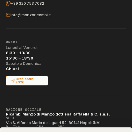
+39 320 753 7082
info@manzoricambi.it
ORARI
Lunedì al Venerdì:
8:30 – 13:30
15:30 – 18:30
Sabato e Domenica:
Chiusi
Orari estivi
2026
RAGIONE SOCIALE
Ricambi Manzo di Manzo dott.ssa Raffaella & C. s.a.s.
SEDE
Via S. Alfonso Maria de Liguori 52, 80141 Napoli (NA)
P. IVA
REA
PEC
IT04790290631
NA-395472
manzo@pec.manzoricambi.it