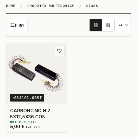
HOME
/
PRODOTTO MULTICODICE
/
G130A
G130A
Filtri
Aggiungi ai preferiti
033101.00SI
CARBONCINO N.2
5X12,5X36 CON
DISPONIBILE
MOLLA
7
DISPONIBILI
5,00
€
IVA INCL.