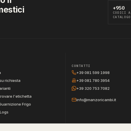
mestici
+950
CODICI A
CATALOGO
CONTATTI
a
+39 081 599 1998
su richiesta
+39 081 780 3954
arianti
+39 320 753 7082
trovare l'etichetta
info@manzoricambi.it
Guarnizione Frigo
Logs