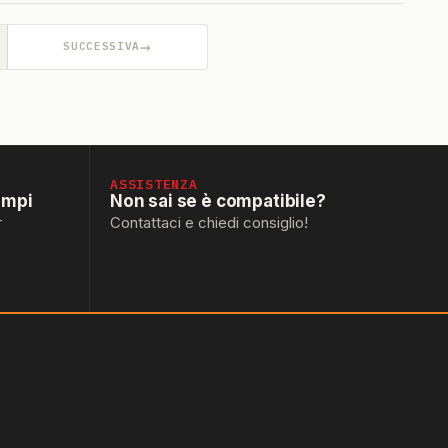
→
SUCCESSIVA
ASSISTENZA
empi
Non sai se è compatibile?
r
Contattaci e chiedi consiglio!