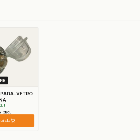
0ME
PADA+VETRO
INA
ILI
A INCL.
uista