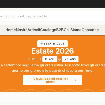
Home
Novità
Articoli
Catalogo
B2B
Chi Siamo
Contattaci
ESTATE 2026
Estate 2026
8 AGO
23 AGO
CHIUSURA
a settembre seguiamo gli orari estivi. Qui sotto trovi gli orari 
giorno per giorno e le date di chiusura per ferie.
Visualizza gli orari e i
giorni