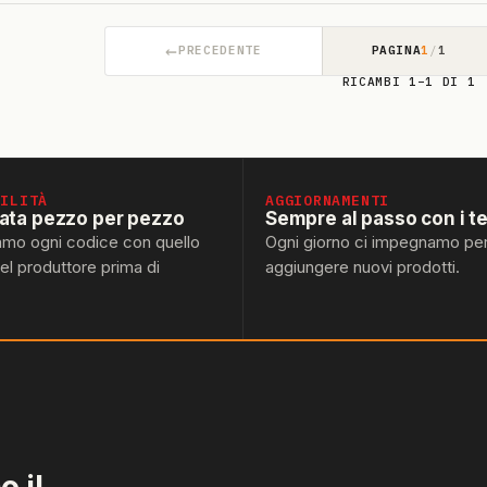
←
PRECEDENTE
PAGINA
1
/
1
RICAMBI 1–1 DI 1
BILITÀ
AGGIORNAMENTI
lata pezzo per pezzo
Sempre al passo con i t
amo ogni codice con quello
Ogni giorno ci impegnamo pe
del produttore prima di
aggiungere nuovi prodotti.
 il