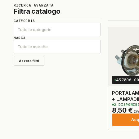
RICERCA AVANZATA
Filtra catalogo
CATEGORIA
Tutte le categorie
MARCA
Tutte le marche
Azzera filtri
457806.0
PORTALAM
+ LAMPAD
2
DISPONIB
8,50
€
IV
Acq