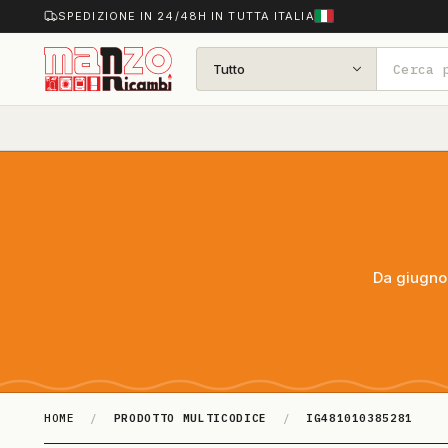
SPEDIZIONE IN 24/48H IN TUTTA ITALIA
Tutto
Da giugno 
HOME
/
PRODOTTO MULTICODICE
/
IG481010385281
IG481010385281