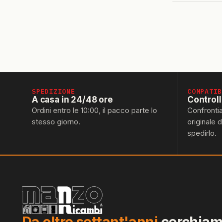
SPEDIZIONE
COMPATI
A casa in 24/48 ore
Control
Ordini entro le 10:00, il pacco parte lo
Confronti
stesso giorno.
originale 
spedirlo.
Da oltre settant'anni
cerchiamo