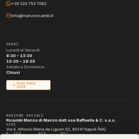
+39 320 753 7082
info@manzoricambi.it
ORARI
Lunedì al Venerdì:
8:30 – 13:30
15:30 – 18:30
Sabato e Domenica:
Chiusi
Orari estivi
2026
RAGIONE SOCIALE
Ricambi Manzo di Manzo dott.ssa Raffaella & C. s.a.s.
SEDE
Via S. Alfonso Maria de Liguori 52, 80141 Napoli (NA)
P. IVA
REA
PEC
IT04790290631
NA-395472
manzo@pec.manzoricambi.it