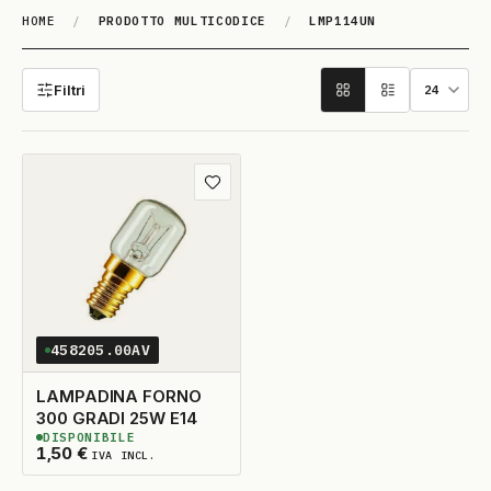
HOME
/
PRODOTTO MULTICODICE
/
LMP114UN
LMP114UN
Filtri
Aggiungi ai preferiti
458205.00AV
LAMPADINA FORNO
300 GRADI 25W E14
DISPONIBILE
5
DISPONIBILI
1,50
€
IVA INCL.