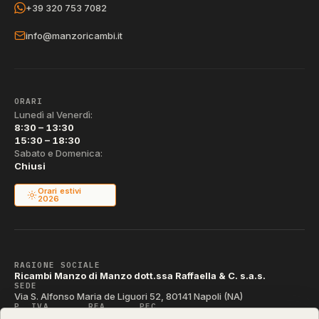
+39 320 753 7082
info@manzoricambi.it
ORARI
Lunedì al Venerdì:
8:30 – 13:30
15:30 – 18:30
Sabato e Domenica:
Chiusi
Orari estivi
2026
RAGIONE SOCIALE
Ricambi Manzo di Manzo dott.ssa Raffaella & C. s.a.s.
SEDE
Via S. Alfonso Maria de Liguori 52, 80141 Napoli (NA)
P. IVA
REA
PEC
IT04790290631
NA-395472
manzo@pec.manzoricambi.it