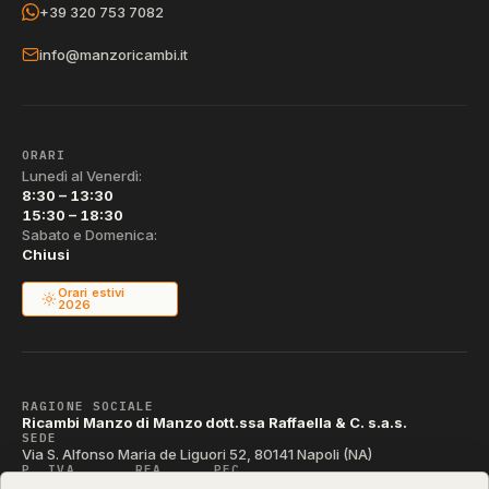
+39 320 753 7082
info@manzoricambi.it
ORARI
Lunedì al Venerdì:
8:30 – 13:30
15:30 – 18:30
Sabato e Domenica:
Chiusi
Orari estivi
2026
RAGIONE SOCIALE
Ricambi Manzo di Manzo dott.ssa Raffaella & C. s.a.s.
SEDE
Via S. Alfonso Maria de Liguori 52, 80141 Napoli (NA)
P. IVA
REA
PEC
IT04790290631
NA-395472
manzo@pec.manzoricambi.it