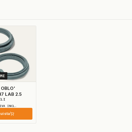
3ME
 OBLO'
H7 LAB 2.5
ILI
IVA INCL.
uista