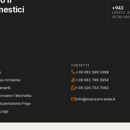
mestici
+943
CODICI A
CATALOGO
CONTATTI
a
+39 081 599 1998
su richiesta
+39 081 780 3954
arianti
+39 320 753 7082
trovare l'etichetta
info@manzoricambi.it
Guarnizione Frigo
Logs