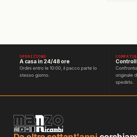
SPEDIZIONE
COMPATI
A casa in 24/48 ore
Control
Ordini entro le 10:00, il pacco parte lo
Confronti
stesso giorno.
originale 
spedirlo.
Da oltre settant'anni
cerchiamo