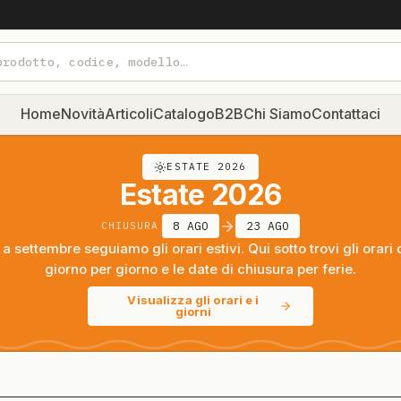
Home
Novità
Articoli
Catalogo
B2B
Chi Siamo
Contattaci
ESTATE 2026
Estate 2026
8 AGO
23 AGO
CHIUSURA
a settembre seguiamo gli orari estivi. Qui sotto trovi gli orari 
giorno per giorno e le date di chiusura per ferie.
Visualizza gli orari e i
giorni