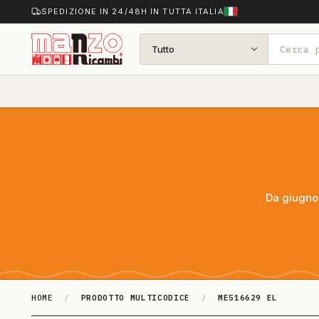
SPEDIZIONE IN 24/48H IN TUTTA ITALIA
Tutto
Da giugno 
HOME
/
PRODOTTO MULTICODICE
/
ME516629 EL
ME516629 EL