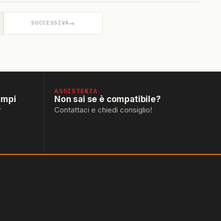
→
SUCCESSIVA
ASSISTENZA
empi
Non sai se è compatibile?
r
Contattaci e chiedi consiglio!