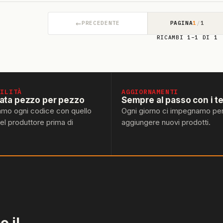
←
PRECEDENTE
PAGINA
1
/
1
RICAMBI 1–1 DI 1
BILITÀ
AGGIORNAMENTI
lata pezzo per pezzo
Sempre al passo con i t
amo ogni codice con quello
Ogni giorno ci impegnamo pe
del produttore prima di
aggiungere nuovi prodotti.
 il