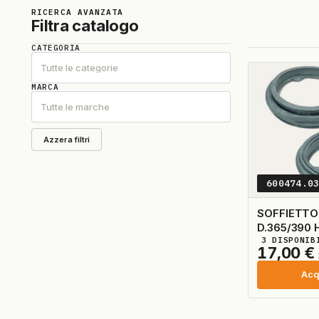
RICERCA AVANZATA
Filtra catalogo
CATEGORIA
Tutte le categorie
MARCA
Tutte le marche
Azzera filtri
600474.0
SOFFIETTO
D.365/390 
3
DISPONIB
17,00
€
Acq