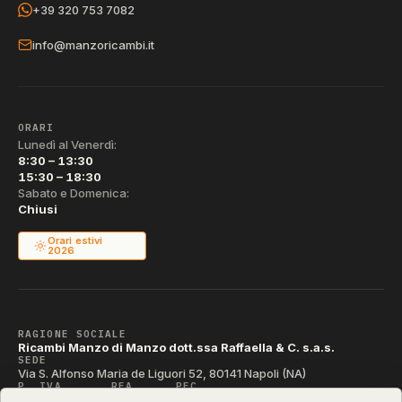
+39 320 753 7082
info@manzoricambi.it
ORARI
Lunedì al Venerdì:
8:30 – 13:30
15:30 – 18:30
Sabato e Domenica:
Chiusi
Orari estivi
2026
RAGIONE SOCIALE
Ricambi Manzo di Manzo dott.ssa Raffaella & C. s.a.s.
SEDE
Via S. Alfonso Maria de Liguori 52, 80141 Napoli (NA)
P. IVA
REA
PEC
IT04790290631
NA-395472
manzo@pec.manzoricambi.it