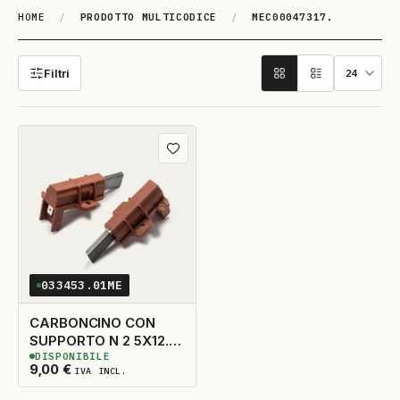
HOME
/
PRODOTTO MULTICODICE
/
MEC00047317.
MEC00047317.
Filtri
Aggiungi ai preferiti
033453.01ME
CARBONCINO CON
SUPPORTO N 2 5X12.5
DISPONIBILE
TAGLIO A DX
10
DISPONIBILI
9,00
€
IVA INCL.