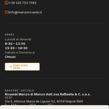
+39 320 753 7082
info@manzoricambi.it
ORARI
Lunedì al Venerdì:
8:30 – 13:30
15:30 – 18:30
Sabato e Domenica:
Chiusi
Orari estivi
2026
RAGIONE SOCIALE
Ricambi Manzo di Manzo dott.ssa Raffaella & C. s.a.s.
SEDE
Via S. Alfonso Maria de Liguori 52, 80141 Napoli (NA)
P. IVA
REA
PEC
IT04790290631
NA-395472
manzo@pec.manzoricambi.it