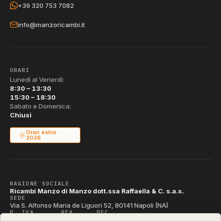
+39 320 753 7082
info@manzoricambi.it
ORARI
Lunedì al Venerdì:
8:30 – 13:30
15:30 – 18:30
Sabato e Domenica:
Chiusi
Orari estivi
2026
RAGIONE SOCIALE
Ricambi Manzo di Manzo dott.ssa Raffaella & C. s.a.s.
SEDE
Via S. Alfonso Maria de Liguori 52, 80141 Napoli (NA)
P. IVA
REA
PEC
IT04790290631
NA-395472
manzo@pec.manzoricambi.it