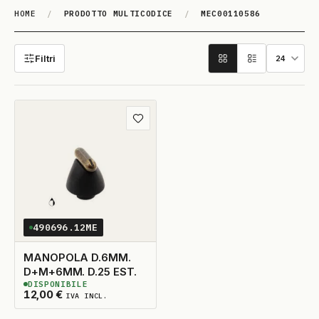
HOME
/
PRODOTTO MULTICODICE
/
MEC00110586
MEC00110586
Filtri
Aggiungi ai preferiti
490696.12ME
MANOPOLA D.6MM.
D+M+6MM. D.25 EST.
DISPONIBILE
2
DISPONIBILI
12,00
€
IVA INCL.