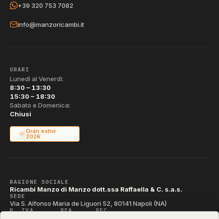
+39 320 753 7082
info@manzoricambi.it
ORARI
Lunedì al Venerdì:
8:30 – 13:30
15:30 – 18:30
Sabato e Domenica:
Chiusi
Orari estivi
2026
RAGIONE SOCIALE
Ricambi Manzo di Manzo dott.ssa Raffaella & C. s.a.s.
SEDE
Via S. Alfonso Maria de Liguori 52, 80141 Napoli (NA)
P. IVA
REA
PEC
IT04790290631
NA-395472
manzo@pec.manzoricambi.it