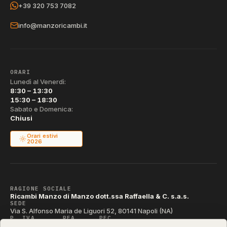
+39 320 753 7082
info@manzoricambi.it
ORARI
Lunedì al Venerdì:
8:30 – 13:30
15:30 – 18:30
Sabato e Domenica:
Chiusi
Orari estivi
2026
RAGIONE SOCIALE
Ricambi Manzo di Manzo dott.ssa Raffaella & C. s.a.s.
SEDE
Via S. Alfonso Maria de Liguori 52, 80141 Napoli (NA)
P. IVA
REA
PEC
IT04790290631
NA-395472
manzo@pec.manzoricambi.it