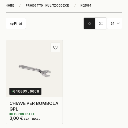
HOME
/
PRODOTTO MULTICODICE
/
N2584
N2584
Filtri
Aggiungi ai preferiti
048099.00CU
CHIAVE PER BOMBOLA
GPL
DISPONIBILE
3
DISPONIBILI
3,00
€
IVA INCL.