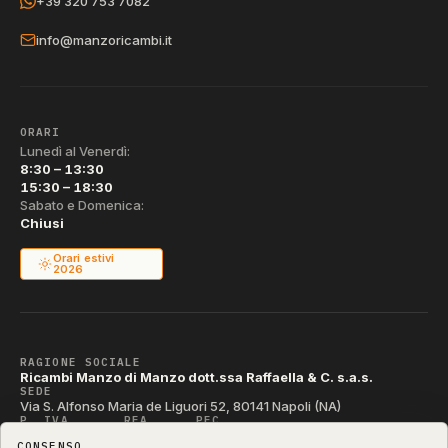
+39 320 753 7082
info@manzoricambi.it
ORARI
Lunedì al Venerdì:
8:30 – 13:30
15:30 – 18:30
Sabato e Domenica:
Chiusi
Orari estivi
2026
RAGIONE SOCIALE
Ricambi Manzo di Manzo dott.ssa Raffaella & C. s.a.s.
SEDE
Via S. Alfonso Maria de Liguori 52, 80141 Napoli (NA)
P. IVA
REA
PEC
IT04790290631
NA-395472
manzo@pec.manzoricambi.it
CONSENSO