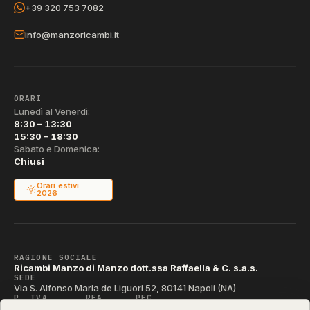
+39 320 753 7082
info@manzoricambi.it
ORARI
Lunedì al Venerdì:
8:30 – 13:30
15:30 – 18:30
Sabato e Domenica:
Chiusi
Orari estivi
2026
RAGIONE SOCIALE
Ricambi Manzo di Manzo dott.ssa Raffaella & C. s.a.s.
SEDE
Via S. Alfonso Maria de Liguori 52, 80141 Napoli (NA)
P. IVA
REA
PEC
IT04790290631
NA-395472
manzo@pec.manzoricambi.it