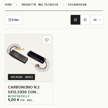
HOME
/
PRODOTTO MULTICODICE
/
OICAR002UN
OICAR002UN
Filtri
Aggiungi ai preferiti
033101.00SI
CARBONCINO N.2
5X12,5X36 CON
DISPONIBILE
MOLLA
7
DISPONIBILI
5,00
€
IVA INCL.