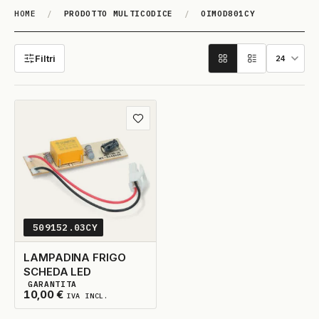
HOME
/
PRODOTTO MULTICODICE
/
OIMOD801CY
OIMOD801CY
Filtri
Aggiungi ai preferiti
509152.03CY
LAMPADINA FRIGO
SCHEDA LED
GARANTITA
5
DISPONIBILI
10,00
€
IVA INCL.