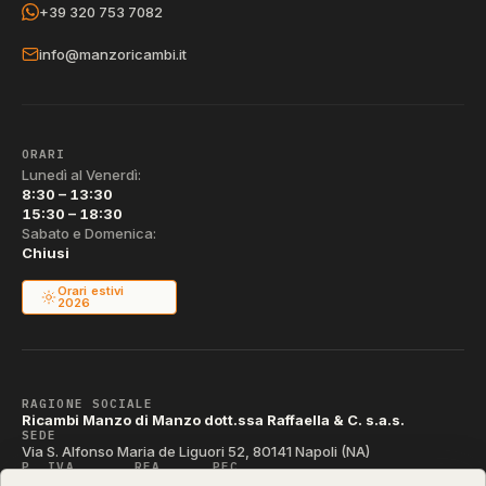
+39 320 753 7082
info@manzoricambi.it
ORARI
Lunedì al Venerdì:
8:30 – 13:30
15:30 – 18:30
Sabato e Domenica:
Chiusi
Orari estivi
2026
RAGIONE SOCIALE
Ricambi Manzo di Manzo dott.ssa Raffaella & C. s.a.s.
SEDE
Via S. Alfonso Maria de Liguori 52, 80141 Napoli (NA)
P. IVA
REA
PEC
IT04790290631
NA-395472
manzo@pec.manzoricambi.it