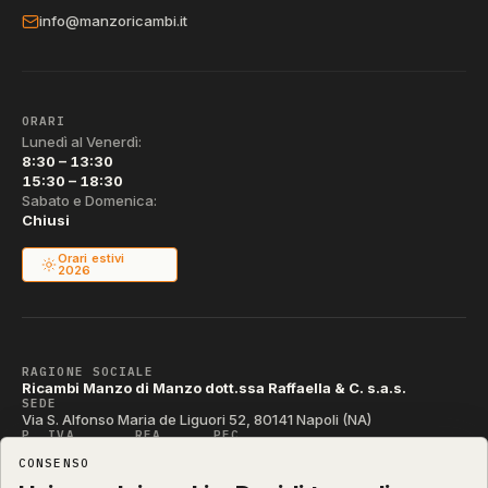
info@manzoricambi.it
ORARI
Lunedì al Venerdì:
8:30 – 13:30
15:30 – 18:30
Sabato e Domenica:
Chiusi
Orari estivi
2026
RAGIONE SOCIALE
Ricambi Manzo di Manzo dott.ssa Raffaella & C. s.a.s.
SEDE
Via S. Alfonso Maria de Liguori 52, 80141 Napoli (NA)
P. IVA
REA
PEC
IT04790290631
NA-395472
manzo@pec.manzoricambi.it
CONSENSO
CODICE SDI
T04ZHR3