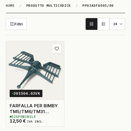
HOME
/
PRODOTTO MULTICODICE
/
PP03ASFA005/00
PP03ASFA005/00
Filtri
Aggiungi ai preferiti
301504.03VK
FARFALLA PER BIMBY
TM5/TM6/TM31
DISPONIBILE
ORIGINALE
3
DISPONIBILI
12,50
€
IVA INCL.