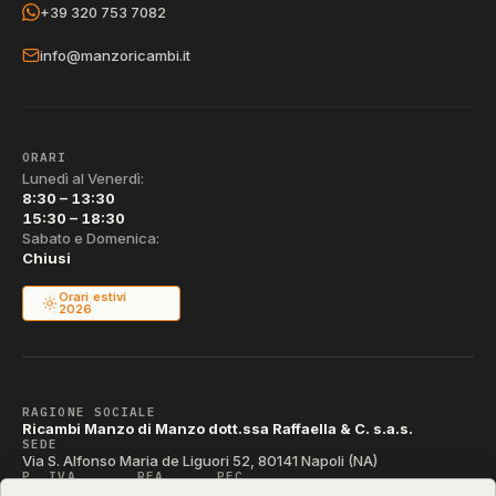
+39 320 753 7082
info@manzoricambi.it
ORARI
Lunedì al Venerdì:
8:30 – 13:30
15:30 – 18:30
Sabato e Domenica:
Chiusi
Orari estivi
2026
RAGIONE SOCIALE
Ricambi Manzo di Manzo dott.ssa Raffaella & C. s.a.s.
SEDE
Via S. Alfonso Maria de Liguori 52, 80141 Napoli (NA)
P. IVA
REA
PEC
IT04790290631
NA-395472
manzo@pec.manzoricambi.it