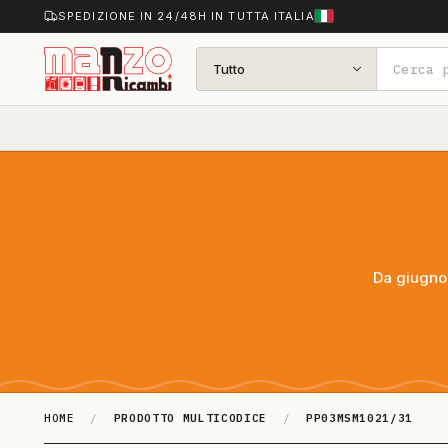
SPEDIZIONE IN 24/48H IN TUTTA ITALIA
Tutto
Da giugno 
HOME
/
PRODOTTO MULTICODICE
/
PP03MSM1021/31
PP03MSM1021/31