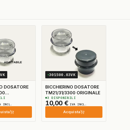
0VK
301500.03VK
NO DOSATORE
BICCHIERINO DOSATORE
00
TM21/31/3300 ORIGINALE
ILI
3
DISPONIBILI
LE
10,00
€
A INCL.
IVA INCL.
uista
Acquista