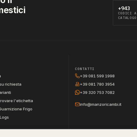
mestici
+943
CODICI A
CATALOGO
CONTATTI
a
+39 081 599 1998
su richiesta
+39 081 780 3954
arianti
+39 320 753 7082
trovare l'etichetta
info@manzoricambi.it
Guarnizione Frigo
Logs