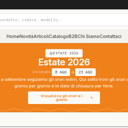
Home
Novità
Articoli
Catalogo
B2B
Chi Siamo
Contattaci
ESTATE 2026
Estate 2026
8 AGO
23 AGO
CHIUSURA
a settembre seguiamo gli orari estivi. Qui sotto trovi gli orari 
giorno per giorno e le date di chiusura per ferie.
Visualizza gli orari e i
giorni