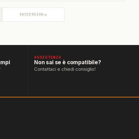
→
SUCCESSIVA
ASSISTENZA
empi
Non sai se è compatibile?
r
Contattaci e chiedi consiglio!