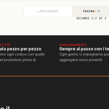
←
PRECEDENTE
PAGINA
1
/
1
RICAMBI 1–2 DI 2
BILITÀ
AGGIORNAMENTI
lata pezzo per pezzo
Sempre al passo con i t
amo ogni codice con quello
Ogni giorno ci impegnamo pe
del produttore prima di
aggiungere nuovi prodotti.
 il