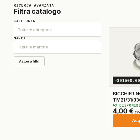
RICERCA AVANZATA
Filtra catalogo
CATEGORIA
Tutte le categorie
MARCA
Tutte le marche
Azzera filtri
301500.0
BICCHIERI
TM21/31/33
3
DISPONIB
ADATTABI
4,00
€
IV
Acq