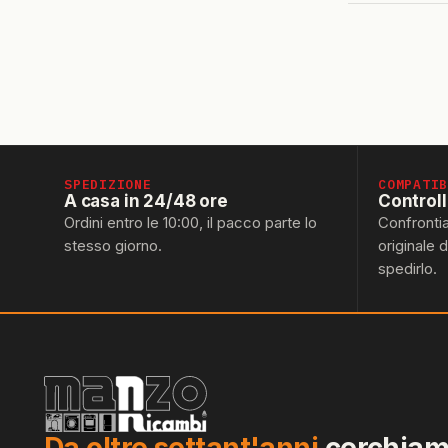
SPEDIZIONE
COMPATI
A casa in 24/48 ore
Control
Ordini entro le 10:00, il pacco parte lo
Confronti
stesso giorno.
originale 
spedirlo.
Da oltre settant'anni
cerchiamo