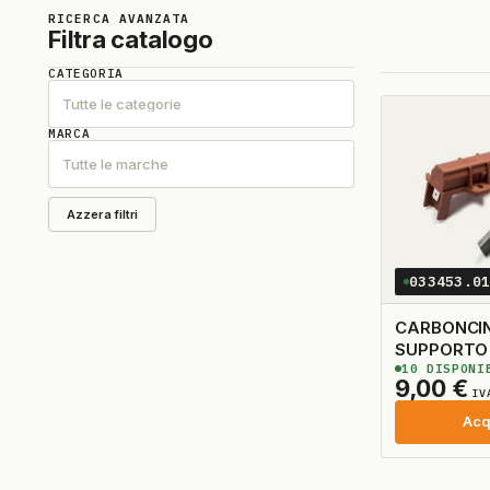
RICERCA AVANZATA
Filtra catalogo
CATEGORIA
Tutte le categorie
MARCA
Tutte le marche
Azzera filtri
033453.0
CARBONCI
SUPPORTO N 2 5
10
DISPONI
TAGLIO A 
9,00
€
IV
Acq