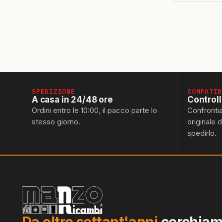
SPEDIZIONE
COMPATI
A casa in 24/48 ore
Control
Ordini entro le 10:00, il pacco parte lo
Confronti
stesso giorno.
originale 
spedirlo.
Da oltre settant'anni
cerchiamo