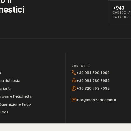
mestici
+943
CODICI A
CATALOGO
CONTATTI
a
+39 081 599 1998
su richiesta
+39 081 780 3954
arianti
+39 320 753 7082
trovare l'etichetta
info@manzoricambi.it
Guarnizione Frigo
Logs