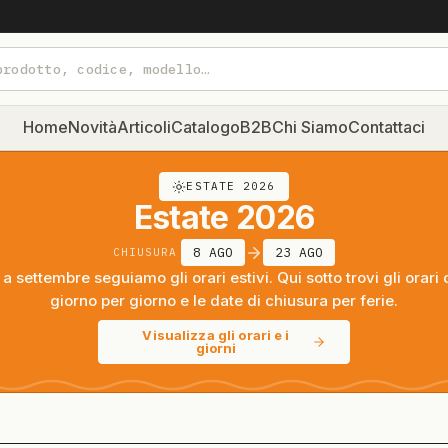
Home
Novità
Articoli
Catalogo
B2B
Chi Siamo
Contattaci
ESTATE 2026
Estate 2026
8 AGO
23 AGO
CHIUSURA
a settembre seguiamo gli orari estivi. Qui sotto trovi gli orari 
giorno per giorno e le date di chiusura per ferie.
Visualizza gli orari e i
giorni