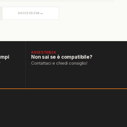
→
SUCCESSIVA
ASSISTENZA
empi
Non sai se è compatibile?
r
Contattaci e chiedi consiglio!