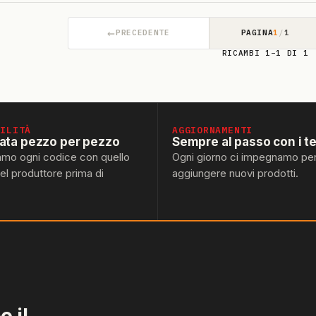
←
PRECEDENTE
PAGINA
1
/
1
RICAMBI 1–1 DI 1
BILITÀ
AGGIORNAMENTI
lata pezzo per pezzo
Sempre al passo con i t
amo ogni codice con quello
Ogni giorno ci impegnamo pe
del produttore prima di
aggiungere nuovi prodotti.
 il