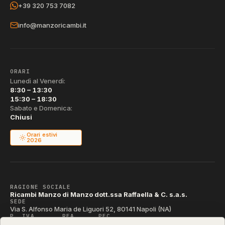
+39 320 753 7082
info@manzoricambi.it
ORARI
Lunedì al Venerdì:
8:30 – 13:30
15:30 – 18:30
Sabato e Domenica:
Chiusi
Orari estivi
2026
RAGIONE SOCIALE
Ricambi Manzo di Manzo dott.ssa Raffaella & C. s.a.s.
SEDE
Via S. Alfonso Maria de Liguori 52, 80141 Napoli (NA)
P. IVA
REA
PEC
IT04790290631
NA-395472
manzo@pec.manzoricambi.it