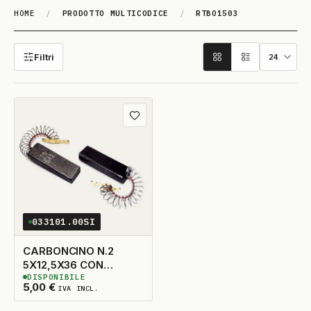
HOME
/
PRODOTTO MULTICODICE
/
RTBO1503
RTBO1503
Filtri
Aggiungi ai preferiti
033101.00SI
CARBONCINO N.2
5X12,5X36 CON
DISPONIBILE
MOLLA
7
DISPONIBILI
5,00
€
IVA INCL.