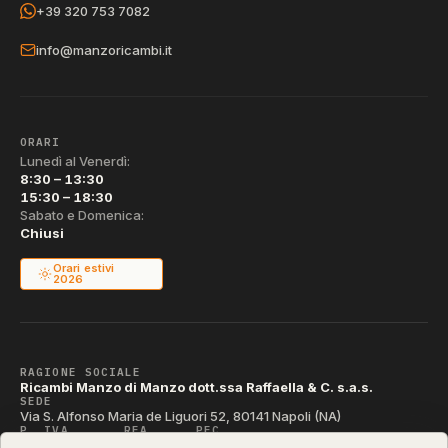
+39 320 753 7082
info@manzoricambi.it
ORARI
Lunedì al Venerdì:
8:30 – 13:30
15:30 – 18:30
Sabato e Domenica:
Chiusi
Orari estivi
2026
RAGIONE SOCIALE
Ricambi Manzo di Manzo dott.ssa Raffaella & C. s.a.s.
SEDE
Via S. Alfonso Maria de Liguori 52, 80141 Napoli (NA)
P. IVA
REA
PEC
IT04790290631
NA-395472
manzo@pec.manzoricambi.it