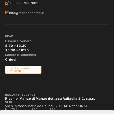
+39 320 753 7082
info@manzoricambi.it
ORARI
Lunedì al Venerdì:
8:30 – 13:30
15:30 – 18:30
Sabato e Domenica:
Chiusi
Orari estivi
2026
RAGIONE SOCIALE
Ricambi Manzo di Manzo dott.ssa Raffaella & C. s.a.s.
SEDE
Via S. Alfonso Maria de Liguori 52, 80141 Napoli (NA)
P. IVA
REA
PEC
IT04790290631
NA-395472
manzo@pec.manzoricambi.it