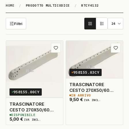
HOME
/
PRODOTTO MULTICODICE
/
RTCY4132
RTCY4132
Filtri
Aggiungi ai preferiti
Aggiungi
958155.03CY
TRASCINATORE
CESTO 270X50/60
958155.00CY
IN ARRIVO
KG13 ORIG.
9
DISPONIBILI
9,50
€
IVA INCL.
TRASCINATORE
CESTO 270X50/60
DISPONIBILE
KG13 ADATTABILE
3
DISPONIBILI
5,00
€
IVA INCL.