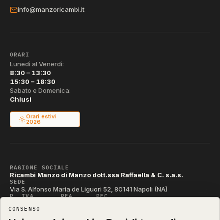
info@manzoricambi.it
ORARI
Lunedì al Venerdì:
8:30 – 13:30
15:30 – 18:30
Sabato e Domenica:
Chiusi
Orari estivi
2026
RAGIONE SOCIALE
Ricambi Manzo di Manzo dott.ssa Raffaella & C. s.a.s.
SEDE
Via S. Alfonso Maria de Liguori 52, 80141 Napoli (NA)
P. IVA
REA
PEC
IT04790290631
NA-395472
manzo@pec.manzoricambi.it
CONSENSO
CODICE SDI
T04ZHR3