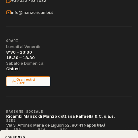
+39 320 753 7082
info@manzoricambi.it
ORARI
Lunedì al Venerdì:
8:30 – 13:30
15:30 – 18:30
Sabato e Domenica:
Chiusi
Orari estivi
2026
RAGIONE SOCIALE
Ricambi Manzo di Manzo dott.ssa Raffaella & C. s.a.s.
SEDE
Via S. Alfonso Maria de Liguori 52, 80141 Napoli (NA)
P. IVA
REA
PEC
IT04790290631
NA-395472
manzo@pec.manzoricambi.it
CONSENSO