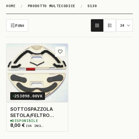
HOME
/
PRODOTTO MULTICODICE
/
S130
S130
Filtri
Aggiungi ai preferiti
253898.00VK
SOTTOSPAZZOLA
SETOLA/FELTRO
DISPONIBILE
VK130/VK131
2
DISPONIBILI
8,00
€
IVA INCL.
ADATTABILE