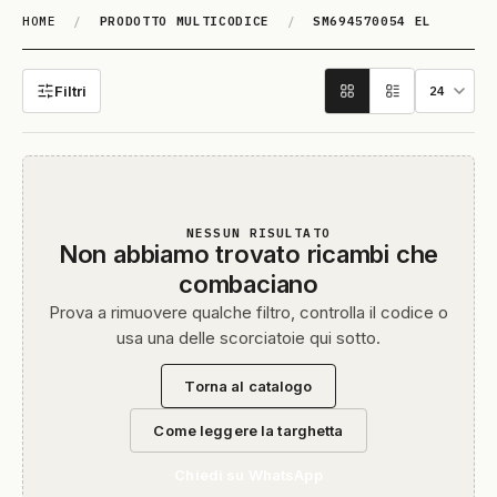
HOME
/
PRODOTTO MULTICODICE
/
SM694570054 EL
SM694570054 EL
Filtri
NESSUN RISULTATO
Non abbiamo trovato ricambi che
combaciano
Prova a rimuovere qualche filtro, controlla il codice o
usa una delle scorciatoie qui sotto.
Torna al catalogo
Come leggere la targhetta
Chiedi su WhatsApp