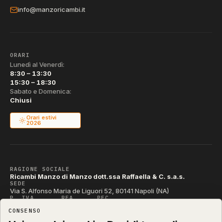
info@manzoricambi.it
ORARI
Lunedì al Venerdì:
8:30 – 13:30
15:30 – 18:30
Sabato e Domenica:
Chiusi
Orari estivi
2026
RAGIONE SOCIALE
Ricambi Manzo di Manzo dott.ssa Raffaella & C. s.a.s.
SEDE
Via S. Alfonso Maria de Liguori 52, 80141 Napoli (NA)
P. IVA
REA
PEC
IT04790290631
NA-395472
manzo@pec.manzoricambi.it
CONSENSO
CODICE SDI
T04ZHR3