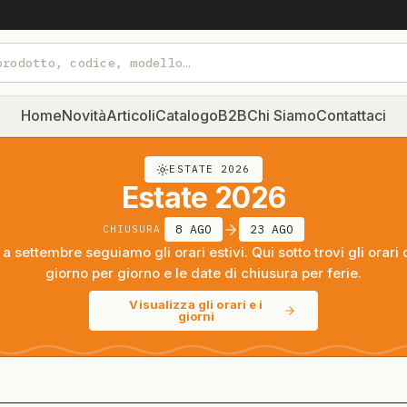
Home
Novità
Articoli
Catalogo
B2B
Chi Siamo
Contattaci
ESTATE 2026
Estate 2026
8 AGO
23 AGO
CHIUSURA
a settembre seguiamo gli orari estivi. Qui sotto trovi gli orari 
giorno per giorno e le date di chiusura per ferie.
Visualizza gli orari e i
giorni