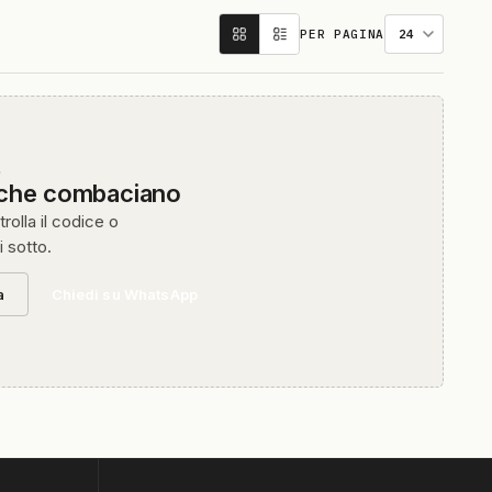
PER PAGINA
O
 che combaciano
rolla il codice o
i sotto.
a
Chiedi su WhatsApp