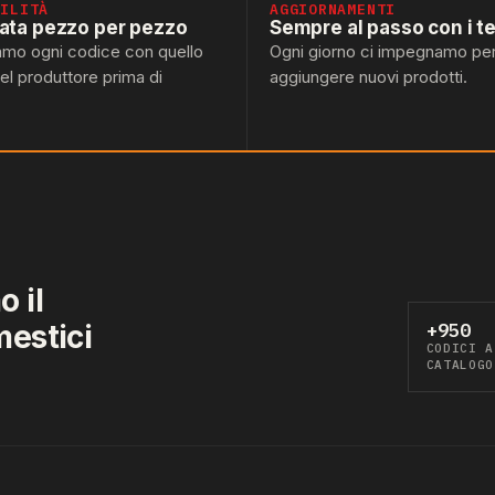
BILITÀ
AGGIORNAMENTI
lata pezzo per pezzo
Sempre al passo con i t
amo ogni codice con quello
Ogni giorno ci impegnamo pe
del produttore prima di
aggiungere nuovi prodotti.
 il
mestici
+950
CODICI A
CATALOGO