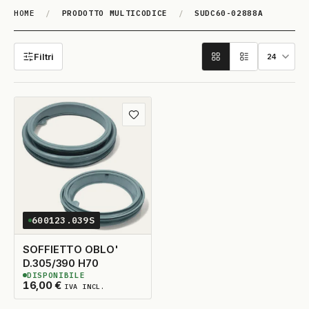
HOME
/
PRODOTTO MULTICODICE
/
SUDC60-02888A
SUDC60-02888A
Filtri
Aggiungi ai preferiti
600123.039S
SOFFIETTO OBLO'
D.305/390 H70
DISPONIBILE
5
DISPONIBILI
16,00
€
IVA INCL.