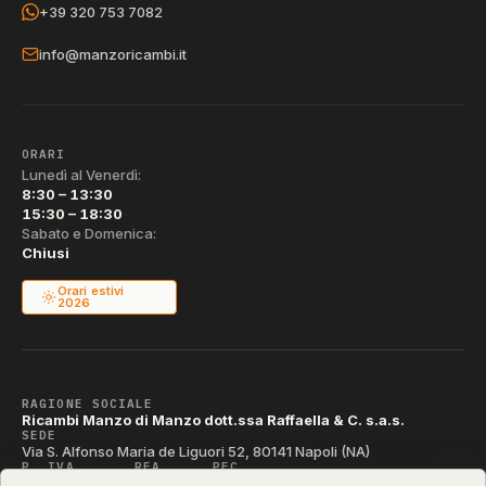
+39 320 753 7082
info@manzoricambi.it
ORARI
Lunedì al Venerdì:
8:30 – 13:30
15:30 – 18:30
Sabato e Domenica:
Chiusi
Orari estivi
2026
RAGIONE SOCIALE
Ricambi Manzo di Manzo dott.ssa Raffaella & C. s.a.s.
SEDE
Via S. Alfonso Maria de Liguori 52, 80141 Napoli (NA)
P. IVA
REA
PEC
IT04790290631
NA-395472
manzo@pec.manzoricambi.it