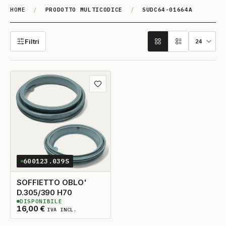
HOME
/
PRODOTTO MULTICODICE
/
SUDC64-01664A
SUDC64-01664A
Filtri
Aggiungi ai preferiti
600123.039S
SOFFIETTO OBLO'
D.305/390 H70
DISPONIBILE
5
DISPONIBILI
16,00
€
IVA INCL.