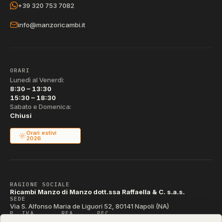
+39 320 753 7082
info@manzoricambi.it
ORARI
Lunedì al Venerdì:
8:30 – 13:30
15:30 – 18:30
Sabato e Domenica:
Chiusi
Orari estivi
2026
RAGIONE SOCIALE
Ricambi Manzo di Manzo dott.ssa Raffaella & C. s.a.s.
SEDE
Via S. Alfonso Maria de Liguori 52, 80141 Napoli (NA)
P. IVA
REA
PEC
IT04790290631
NA-395472
manzo@pec.manzoricambi.it