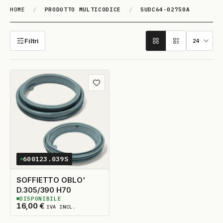
HOME
/
PRODOTTO MULTICODICE
/
SUDC64-02750A
SUDC64-02750A
Filtri
Aggiungi ai preferiti
600123.039S
SOFFIETTO OBLO'
D.305/390 H70
DISPONIBILE
5
DISPONIBILI
16,00
€
IVA INCL.