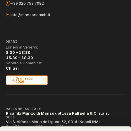
+39 320 753 7082
info@manzoricambi.it
ORARI
Lunedì al Venerdì:
8:30 – 13:30
15:30 – 18:30
Sabato e Domenica:
Chiusi
Orari estivi
2026
RAGIONE SOCIALE
Ricambi Manzo di Manzo dott.ssa Raffaella & C. s.a.s.
SEDE
Via S. Alfonso Maria de Liguori 52, 80141 Napoli (NA)
P. IVA
REA
PEC
IT04790290631
NA-395472
manzo@pec.manzoricambi.it