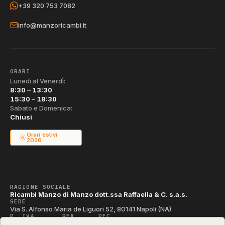
+39 320 753 7082
info@manzoricambi.it
ORARI
Lunedì al Venerdì:
8:30 – 13:30
15:30 – 18:30
Sabato e Domenica:
Chiusi
Orari estivi
2026
RAGIONE SOCIALE
Ricambi Manzo di Manzo dott.ssa Raffaella & C. s.a.s.
SEDE
Via S. Alfonso Maria de Liguori 52, 80141 Napoli (NA)
P. IVA
REA
PEC
IT04790290631
NA-395472
manzo@pec.manzoricambi.it