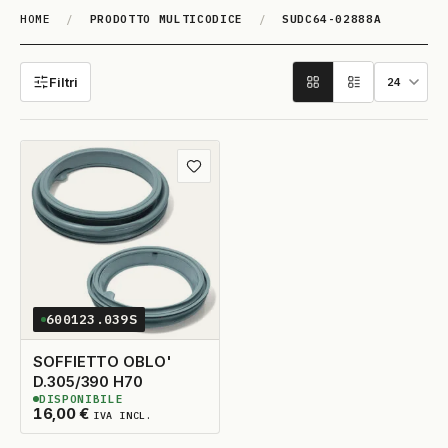
HOME
/
PRODOTTO MULTICODICE
/
SUDC64-02888A
SUDC64-02888A
Filtri
Aggiungi ai preferiti
600123.039S
SOFFIETTO OBLO'
D.305/390 H70
DISPONIBILE
5
DISPONIBILI
16,00
€
IVA INCL.