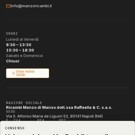
info@manzoricambi.it
ORARI
Lunedì al Venerdì:
8:30 – 13:30
15:30 – 18:30
Sabato e Domenica:
Chiusi
Orari estivi
2026
RAGIONE SOCIALE
Ricambi Manzo di Manzo dott.ssa Raffaella & C. s.a.s.
SEDE
Via S. Alfonso Maria de Liguori 52, 80141 Napoli (NA)
P. IVA
REA
PEC
IT04790290631
NA-395472
manzo@pec.manzoricambi.it
CONSENSO
CODICE SDI
T04ZHR3