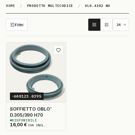
HOME
/
PRODOTTO MULTICODICE
/
VL0.4302 NO
VL0.4302 NO
Filtri
Aggiungi ai preferiti
600123.039S
SOFFIETTO OBLO'
D.305/390 H70
DISPONIBILE
5
DISPONIBILI
16,00
€
IVA INCL.