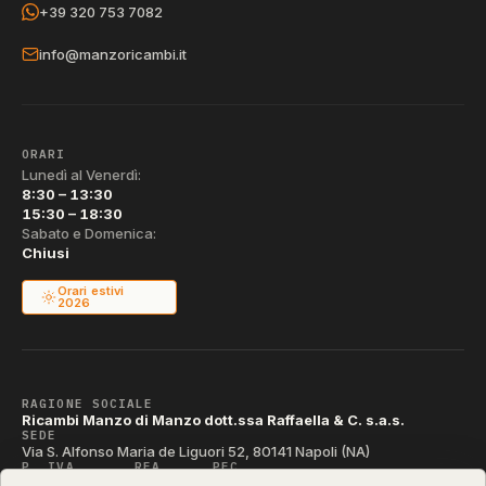
+39 320 753 7082
info@manzoricambi.it
ORARI
Lunedì al Venerdì:
8:30 – 13:30
15:30 – 18:30
Sabato e Domenica:
Chiusi
Orari estivi
2026
RAGIONE SOCIALE
Ricambi Manzo di Manzo dott.ssa Raffaella & C. s.a.s.
SEDE
Via S. Alfonso Maria de Liguori 52, 80141 Napoli (NA)
P. IVA
REA
PEC
IT04790290631
NA-395472
manzo@pec.manzoricambi.it