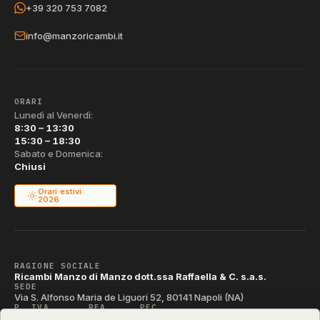
+39 320 753 7082
info@manzoricambi.it
ORARI
Lunedì al Venerdì:
8:30 – 13:30
15:30 – 18:30
Sabato e Domenica:
Chiusi
Orari estivi
2026
RAGIONE SOCIALE
Ricambi Manzo di Manzo dott.ssa Raffaella & C. s.a.s.
SEDE
Via S. Alfonso Maria de Liguori 52, 80141 Napoli (NA)
P. IVA
REA
PEC
IT04790290631
NA-395472
manzo@pec.manzoricambi.it