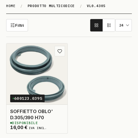
HOME
/
PRODOTTO MULTICODICE
/
VL0.4305
VL0.4305
Filtri
Aggiungi ai preferiti
600123.039S
SOFFIETTO OBLO'
D.305/390 H70
DISPONIBILE
5
DISPONIBILI
16,00
€
IVA INCL.