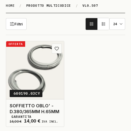
HOME
/
PRODOTTO MULTICODICE
/
VL0.507
VL0.507
Filtri
OFFERTA
Aggiungi ai preferiti
600190.03CY
SOFFIETTO OBLO' -
D.380/365MM H.65MM
GARANTITA
3
DISPONIBILI
Il prezzo originale era: 16,00 €.
Il prezzo attuale è: 14,00 €.
14,00
€
16,00
€
IVA INCL.