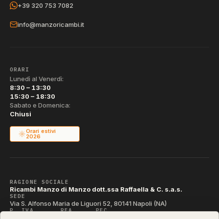
+39 320 753 7082
info@manzoricambi.it
ORARI
Lunedì al Venerdì:
8:30 – 13:30
15:30 – 18:30
Sabato e Domenica:
Chiusi
Orari estivi
2026
RAGIONE SOCIALE
Ricambi Manzo di Manzo dott.ssa Raffaella & C. s.a.s.
SEDE
Via S. Alfonso Maria de Liguori 52, 80141 Napoli (NA)
P. IVA
REA
PEC
IT04790290631
NA-395472
manzo@pec.manzoricambi.it