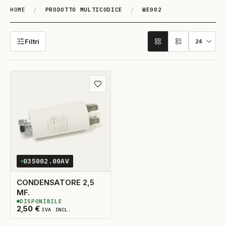
HOME
/
PRODOTTO MULTICODICE
/
WE002
WE002
Filtri
Aggiungi ai preferiti
035002.00AV
CONDENSATORE 2,5
MF.
DISPONIBILE
2
DISPONIBILI
2,50
€
IVA INCL.