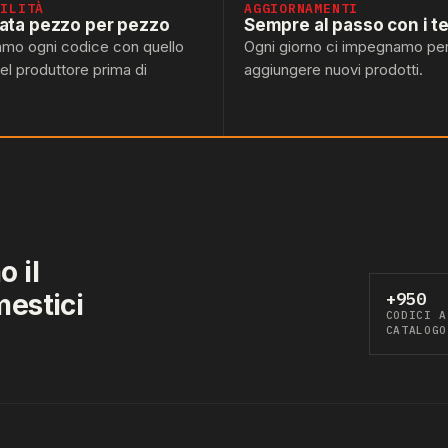
BILITÀ
AGGIORNAMENTI
lata pezzo per pezzo
Sempre al passo con i t
amo ogni codice con quello
Ogni giorno ci impegnamo pe
del produttore prima di
aggiungere nuovi prodotti.
 il
mestici
+950
CODICI A
CATALOGO