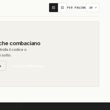
PER PAGINA
O
 che combaciano
rolla il codice o
i sotto.
a
Chiedi su WhatsApp