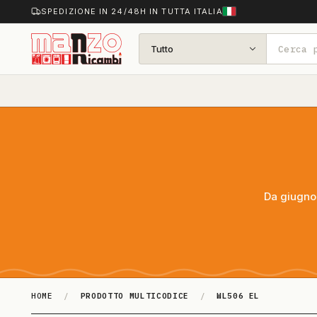
SPEDIZIONE IN 24/48H IN TUTTA ITALIA
Tutto
Da giugno 
HOME
/
PRODOTTO MULTICODICE
/
WL506 EL
WL506 EL