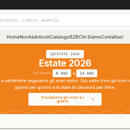
Home
Novità
Articoli
Catalogo
B2B
Chi Siamo
Contattaci
ESTATE 2026
Estate 2026
8 AGO
23 AGO
CHIUSURA
a settembre seguiamo gli orari estivi. Qui sotto trovi gli orari 
giorno per giorno e le date di chiusura per ferie.
Visualizza gli orari e i
giorni