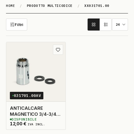
HOME
/
PRODOTTO MULTICODICE
/
XX031701.00
XX031701.00
Filtri
Aggiungi ai preferiti
031701.00AV
ANTICALCARE
MAGNETICO 3/4-3/4
DISPONIBILE
WPRO
6
DISPONIBILI
12,00
€
IVA INCL.