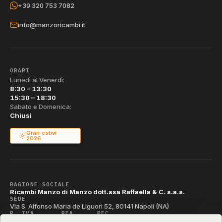
+39 320 753 7082
info@manzoricambi.it
ORARI
Lunedì al Venerdì:
8:30 – 13:30
15:30 – 18:30
Sabato e Domenica:
Chiusi
Orari estivi
2026
RAGIONE SOCIALE
Ricambi Manzo di Manzo dott.ssa Raffaella & C. s.a.s.
SEDE
Via S. Alfonso Maria de Liguori 52, 80141 Napoli (NA)
P. IVA
REA
PEC
IT04790290631
NA-395472
manzo@pec.manzoricambi.it