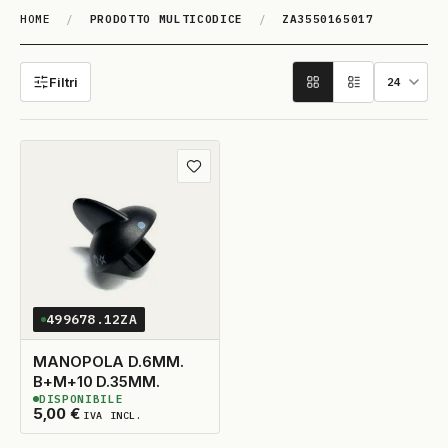
HOME
/
PRODOTTO MULTICODICE
/
ZA3550165017
ZA3550165017
Filtri
Aggiungi ai preferiti
499678.12ZA
MANOPOLA D.6MM.
B+M+10 D.35MM.
DISPONIBILE
12
DISPONIBILI
5,00
€
IVA INCL.