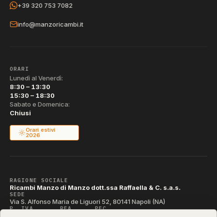
+39 320 753 7082
info@manzoricambi.it
ORARI
Lunedì al Venerdì:
8:30 – 13:30
15:30 – 18:30
Sabato e Domenica:
Chiusi
Orari estivi
2026
RAGIONE SOCIALE
Ricambi Manzo di Manzo dott.ssa Raffaella & C. s.a.s.
SEDE
Via S. Alfonso Maria de Liguori 52, 80141 Napoli (NA)
P. IVA
REA
PEC
IT04790290631
NA-395472
manzo@pec.manzoricambi.it