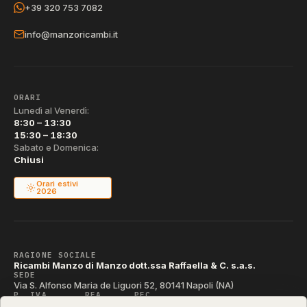
+39 320 753 7082
info@manzoricambi.it
ORARI
Lunedì al Venerdì:
8:30 – 13:30
15:30 – 18:30
Sabato e Domenica:
Chiusi
Orari estivi
2026
RAGIONE SOCIALE
Ricambi Manzo di Manzo dott.ssa Raffaella & C. s.a.s.
SEDE
Via S. Alfonso Maria de Liguori 52, 80141 Napoli (NA)
P. IVA
REA
PEC
IT04790290631
NA-395472
manzo@pec.manzoricambi.it