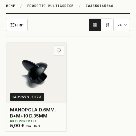
HOME
/
PRODOTTO MULTICODICE
/
ZA3550165066
ZA3550165066
Filtri
Aggiungi ai preferiti
499678.12ZA
MANOPOLA D.6MM.
B+M+10 D.35MM.
DISPONIBILE
12
DISPONIBILI
5,00
€
IVA INCL.