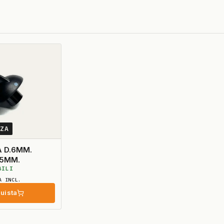
2ZA
 D.6MM.
0 D.35MM.
BILI
A INCL.
uista