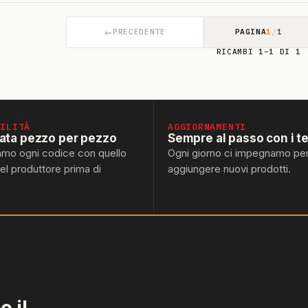
←
PRECEDENTE
PAGINA
1
/
1
RICAMBI 1–1 DI 1
BILITÀ
AGGIORNAMENTI
lata pezzo per pezzo
Sempre al passo con i t
amo ogni codice con quello
Ogni giorno ci impegnamo pe
del produttore prima di
aggiungere nuovi prodotti.
 il