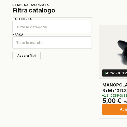
RICERCA AVANZATA
Filtra catalogo
CATEGORIA
Tutte le categorie
MARCA
Tutte le marche
Azzera filtri
499678.1
MANOPOLA
B+M+1
12
DISPONI
5,00
€
IV
Acq