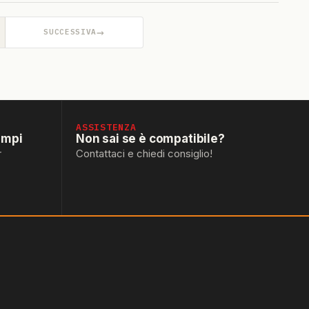
→
SUCCESSIVA
ASSISTENZA
empi
Non sai se è compatibile?
r
Contattaci e chiedi consiglio!