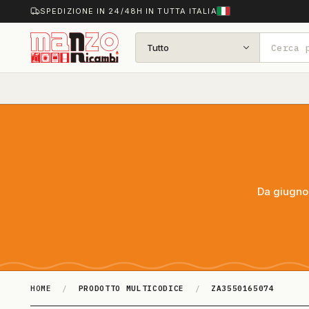
SPEDIZIONE IN 24/48H IN TUTTA ITALIA
Tutto
Da giugno 
HOME
/
PRODOTTO MULTICODICE
/
ZA3550165074
ZA3550165074