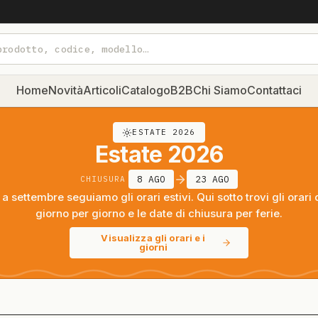
Home
Novità
Articoli
Catalogo
B2B
Chi Siamo
Contattaci
ESTATE 2026
Estate 2026
8 AGO
23 AGO
CHIUSURA
a settembre seguiamo gli orari estivi. Qui sotto trovi gli orari 
giorno per giorno e le date di chiusura per ferie.
Visualizza gli orari e i
giorni