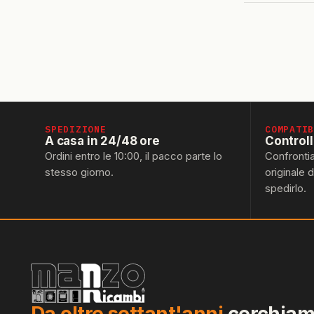
SPEDIZIONE
COMPATI
A casa in 24/48 ore
Control
Ordini entro le 10:00, il pacco parte lo
Confronti
stesso giorno.
originale 
spedirlo.
Da oltre settant'anni
cerchiamo