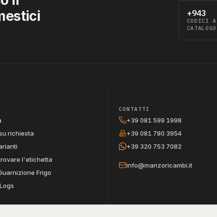
mestici
+943
CODICI A
CATALOGO
CONTATTI
a
+39 081 599 1998
su richiesta
+39 081 780 3954
arianti
+39 320 753 7082
trovare l'etichetta
info@manzoricambi.it
Guarnizione Frigo
Logs