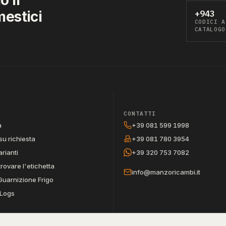
mestici
+943
CODICI A
CATALOGO
CONTATTI
a
+39 081 599 1998
su richiesta
+39 081 780 3954
arianti
+39 320 753 7082
trovare l'etichetta
info@manzoricambi.it
Guarnizione Frigo
Logs