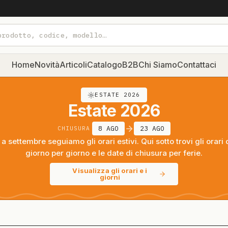
Home
Novità
Articoli
Catalogo
B2B
Chi Siamo
Contattaci
ESTATE 2026
Estate 2026
8 AGO
23 AGO
CHIUSURA
a settembre seguiamo gli orari estivi. Qui sotto trovi gli orari 
giorno per giorno e le date di chiusura per ferie.
Visualizza gli orari e i
giorni