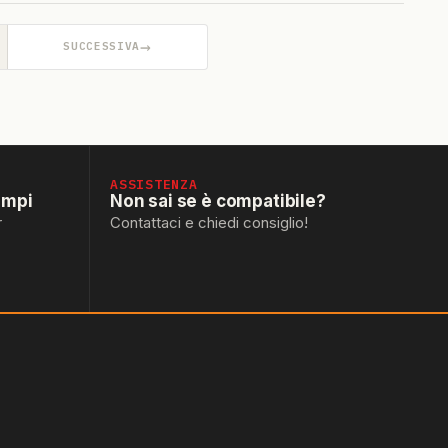
→
SUCCESSIVA
ASSISTENZA
empi
Non sai se è compatibile?
r
Contattaci e chiedi consiglio!