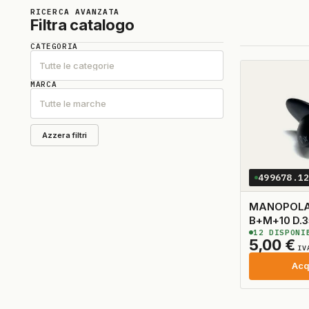
RICERCA AVANZATA
Filtra catalogo
CATEGORIA
Tutte le categorie
MARCA
Tutte le marche
Azzera filtri
499678.1
MANOPOLA
B+M+1
12
DISPONI
5,00
€
IV
Acq