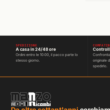
SPEDIZIONE
COMPATI
A casa in 24/48 ore
Control
Ordini entro le 10:00, il pacco parte lo
Confronti
stesso giorno.
originale 
spedirlo.
Da oltre settant'anni
cerchiamo