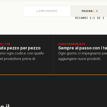
←
PRECEDENTE
PAGINA
1
/
1
RICAMBI 1–1 DI 1
BILITÀ
AGGIORNAMENTI
lata pezzo per pezzo
Sempre al passo con i t
amo ogni codice con quello
Ogni giorno ci impegnamo pe
del produttore prima di
aggiungere nuovi prodotti.
 il