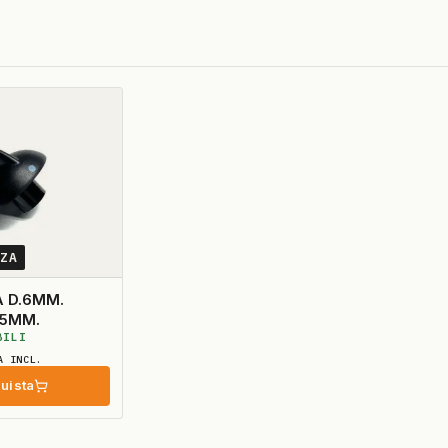
2ZA
 D.6MM.
0 D.35MM.
BILI
A INCL.
uista