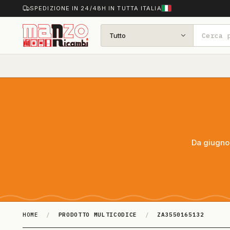
SPEDIZIONE IN 24/48H IN TUTTA ITALIA
Tutto
Da giugno 
HOME
/
PRODOTTO MULTICODICE
/
ZA3550165132
ZA3550165132