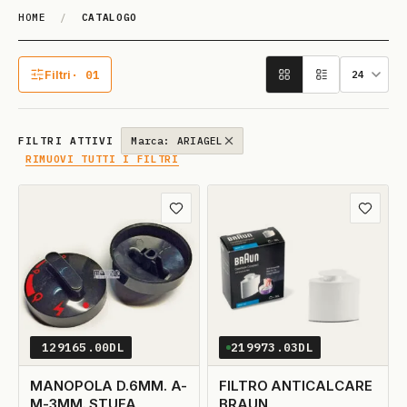
HOME
/
CATALOGO
Catalogo
Filtri
· 01
1 filtro attivo
FILTRI ATTIVI
Marca: ARIAGEL
RIMUOVI TUTTI I FILTRI
Aggiungi ai preferiti
Aggiungi
129165.00DL
219973.03DL
MANOPOLA D.6MM. A-
FILTRO ANTICALCARE
M-3MM. STUFA
BRAUN