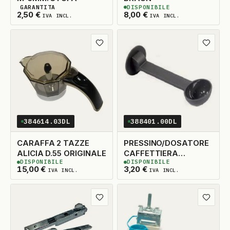
GARANTITA
DISPONIBILE
10
DISPONIBILI
2
DISPONIBILI
2,50
€
8,00
€
IVA INCL.
IVA INCL.
Aggiungi ai preferiti
Aggiungi
384614.03DL
388401.00DL
CARAFFA 2 TAZZE
PRESSINO/DOSATORE
ALICIA D.55 ORIGINALE
CAFFETTIERA
DISPONIBILE
DISPONIBILE
UNIVERSALE
1
DISPONIBILE
3
DISPONIBILI
15,00
€
3,20
€
IVA INCL.
IVA INCL.
Aggiungi ai preferiti
Aggiungi