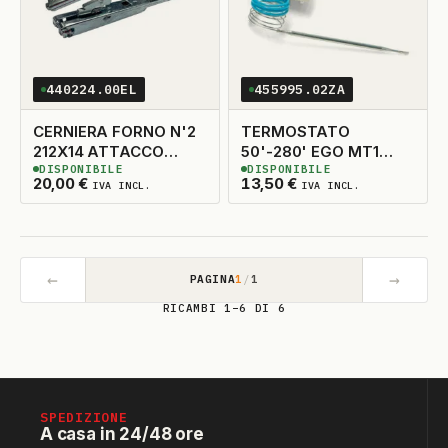
440224.00EL
455995.02ZA
CERNIERA FORNO N'2
TERMOSTATO
212X14 ATTACCO
50'-280' EGO MT1
DISPONIBILE
DISPONIBILE
POSTERIORE
ORIGINALE
2
DISPONIBILI
4
DISPONIBILI
20,00
€
13,50
€
IVA INCL.
IVA INCL.
←
→
PAGINA
1
/
1
RICAMBI 1–6 DI 6
SPEDIZIONE
A casa in 24/48 ore