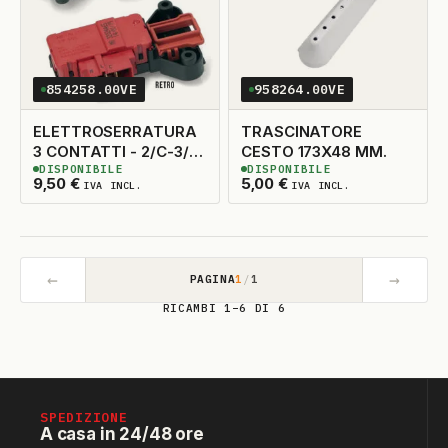
854258.00VE
958264.00VE
ELETTROSERRATURA
TRASCINATORE
3 CONTATTI - 2/C-3/L-
CESTO 173X48 MM.
DISPONIBILE
DISPONIBILE
1/N VESTEL
5
DISPONIBILI
8
DISPONIBILI
9,50
€
5,00
€
IVA INCL.
IVA INCL.
←
→
PAGINA
1
/
1
RICAMBI 1–6 DI 6
SPEDIZIONE
A casa in 24/48 ore