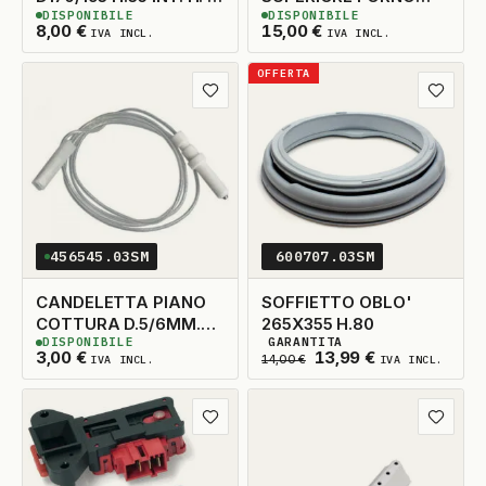
DISPONIBILE
DISPONIBILE
TECNOLAMP ELICA
W1400 + 1200
3
DISPONIBILI
5
DISPONIBILI
8,00
€
15,00
€
IVA INCL.
IVA INCL.
TECNOWIND
ACK62836
OFFERTA
Aggiungi ai preferiti
Aggiungi
456545.03SM
600707.03SM
CANDELETTA PIANO
SOFFIETTO OBLO'
COTTURA D.5/6MM.
265X355 H.80
DISPONIBILE
GARANTITA
H.34MM. N'1
60
DISPONIBILI
2
DISPONIBILI
Il prezzo originale era
Il prezzo attua
3,00
€
13,99
€
IVA INCL.
14,00
€
IVA INCL.
Aggiungi ai preferiti
Aggiungi