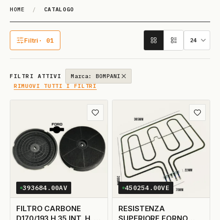
HOME
/
CATALOGO
Catalogo
Filtri
· 01
1 filtro attivo
FILTRI ATTIVI
Marca: BOMPANI
RIMUOVI TUTTI I FILTRI
Aggiungi ai preferiti
Aggiungi
393684.00AV
450254.00VE
FILTRO CARBONE
RESISTENZA
D170/193 H.35 INT. H. 15
SUPERIORE FORNO