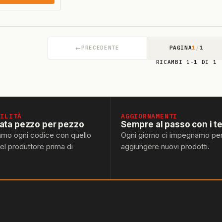
←
PRECEDENTE
PAGINA
1
/
1
RICAMBI 1–1 DI 1
BILITÀ
AGGIORNAMENTI
lata pezzo per pezzo
Sempre al passo con i t
amo ogni codice con quello
Ogni giorno ci impegnamo pe
del produttore prima di
aggiungere nuovi prodotti.