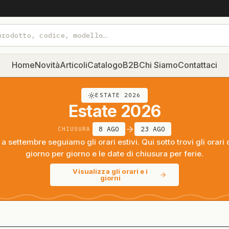
Home
Novità
Articoli
Catalogo
B2B
Chi Siamo
Contattaci
ESTATE 2026
Estate 2026
8 AGO
23 AGO
CHIUSURA
a settembre seguiamo gli orari estivi. Qui sotto trovi gli orari 
giorno per giorno e le date di chiusura per ferie.
Visualizza gli orari e i
giorni