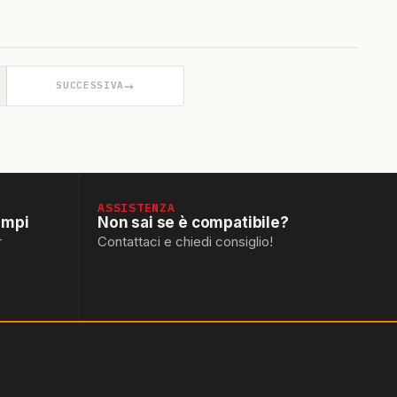
→
SUCCESSIVA
ASSISTENZA
empi
Non sai se è compatibile?
r
Contattaci e chiedi consiglio!