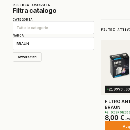
RICERCA AVANZATA
Filtra catalogo
CATEGORIA
Tutte le categorie
FILTRI ATTIV
MARCA
BRAUN
Azzera filtri
219973.0
FILTRO AN
BRAUN
2
DISPONIB
8,00
€
IV
Acq