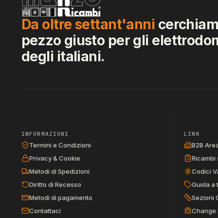
Da oltre settant'anni
cerchiamo
pezzo giusto per gli elettrodo
degli italiani.
INFORMAZIONI
LINK
Termini e Condizioni
B2B Are
Privacy & Cookie
Ricambi 
Metodi di Spedizioni
Codici V
Diritto di Recesso
Guida a 
Metodi di pagamento
Sezioni 
Contattaci
Change 