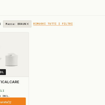
RIMUOVI TUTTI I FILTRI
I
Marca: BRAUN
3DL
TICALCARE
ILI
A INCL.
uista