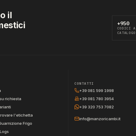
 il
mestici
+950
CODICI A
CATALOGO
CONTATTI
a
+39 081 599 1998
su richiesta
+39 081 780 3954
arianti
+39 320 753 7082
trovare l'etichetta
info@manzoricambi.it
Guarnizione Frigo
Logs