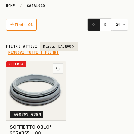
HOME
/
CATALOGO
Catalogo
Filtri
· 01
1 filtro attivo
FILTRI ATTIVI
Marca: DAEWOO
RIMUOVI TUTTI I FILTRI
OFFERTA
Aggiungi ai preferiti
600707.03SM
SOFFIETTO OBLO'
265X355 H.80